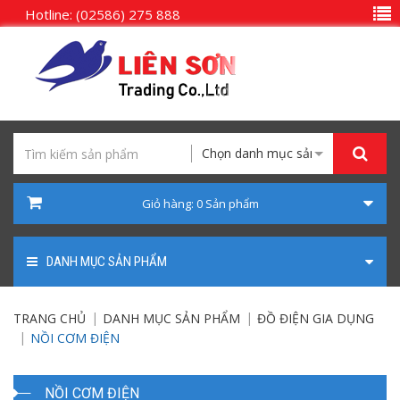
Hotline: (02586) 275 888
Chọn danh mục sản phẩm
Giỏ hàng:
0
Sản phẩm
DANH MỤC SẢN PHẨM
TRANG CHỦ
DANH MỤC SẢN PHẨM
ĐỒ ĐIỆN GIA DỤNG
NỒI CƠM ĐIỆN
NỒI CƠM ĐIỆN