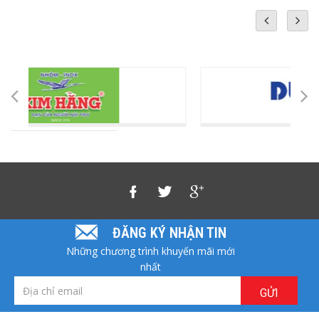
ĐĂNG KÝ NHẬN TIN
Những chương trình khuyến mãi mới
nhất
GỬI