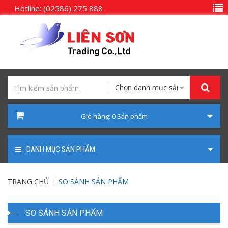
Hotline: (02586) 275 888
Chọn danh mục sản phẩm
Giỏ hàng:
0
Sản phẩm
DANH MỤC SẢN PHẨM
TRANG CHỦ
SO SÁNH SẢN PHẨM
SO SÁNH SẢN PHẨM