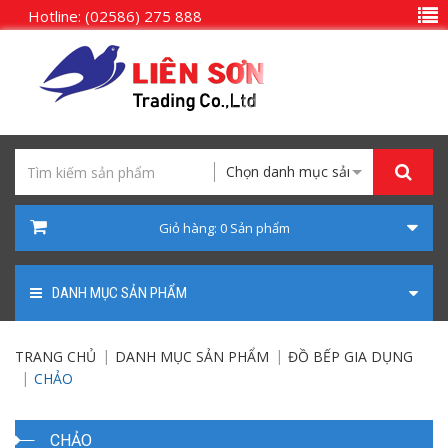
Hotline: (02586) 275 888
Chọn danh mục sản phẩm
Giỏ hàng:
0
Sản phẩm
DANH MỤC SẢN PHẨM
TRANG CHỦ
DANH MỤC SẢN PHẨM
ĐỒ BẾP GIA DỤNG
CHẢO
CHẢO