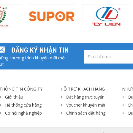
ĐĂNG KÝ NHẬN TIN
ững chương trình khuyến mãi mới
ất
THÔNG TIN CÔNG TY
HỖ TRỢ KHÁCH HÀNG
NHỮN
Giới thiệu
Đặt hàng trực tuyến
Qu
Hệ thống cửa hàng
Voucher khuyến mãi
Ch
Cơ hội nghề nghiệp
Chính sách đặt hàng
Qu