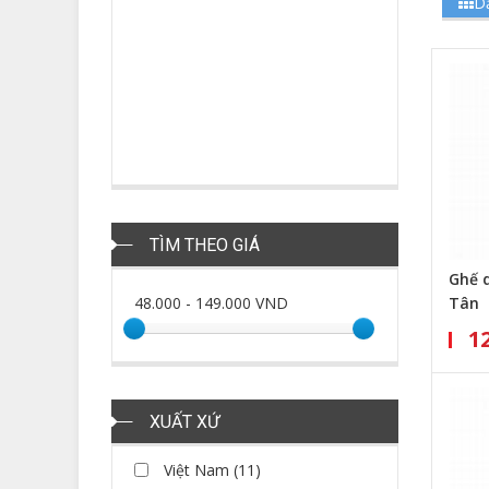
Dạ
TÌM THEO GIÁ
Ghế d
48.000
-
149.000
VND
Tân
1
XUẤT XỨ
Việt Nam (11)