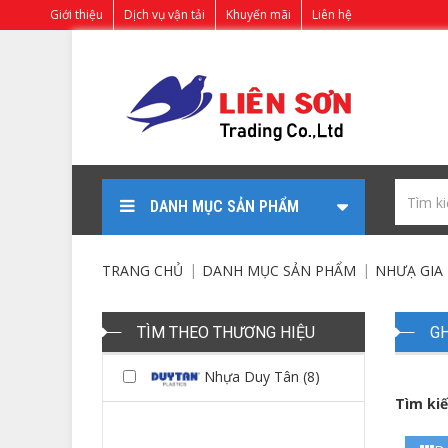
Giới thiệu
Dịch vụ vận tải
Khuyến mãi
Liên hệ
DANH MỤC SẢN PHẨM
TRANG CHỦ
DANH MỤC SẢN PHẨM
NHƯẠ GIA
TÌM THEO THƯƠNG HIỆU
G
Nhựa Duy Tân (8)
Tìm ki