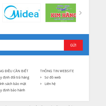
GỬI
G ĐIỀU CẦN BIẾT
THÔNG TIN WEBSITE
y định đổi trả hàng
Sơ đồ web
ính sách bảo mật
Liên hệ
y định bảo hành