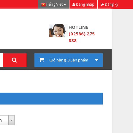
Tiếng Việt
Đăng nhập
Đăng ký
HOTLINE
(02586) 275
888
 phẩm
Giỏ hàng:
0
Sản phẩm
h