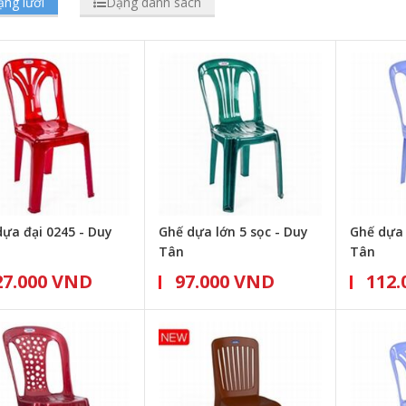
ng lưới
Dạng danh sách
ựa đại 0245 - Duy
Ghế dựa lớn 5 sọc - Duy
Ghế dựa 
Tân
Tân
27.000 VND
97.000 VND
112.