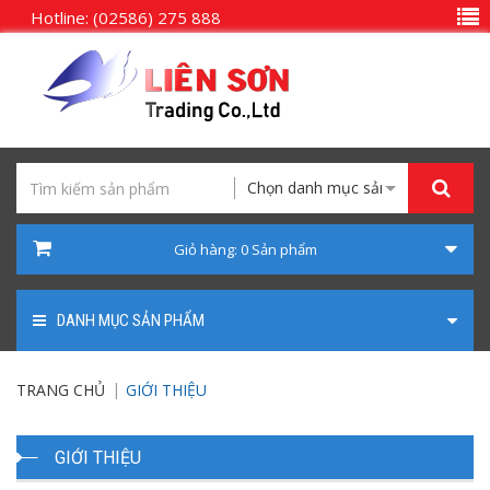
Hotline: (02586) 275 888
Chọn danh mục sản phẩm
Giỏ hàng:
0
Sản phẩm
DANH MỤC SẢN PHẨM
TRANG CHỦ
GIỚI THIỆU
GIỚI THIỆU